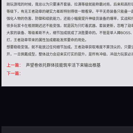
刚玩游戏的时候，我总以为只要凑齐套装、拉满等级就能称霸对局，后来和高阶玩
等级下，有无王者勋章的硬实力差距特别得很一眼看穿。平平无奇装备只能叠一
强化人物的伤害、防御和续航能力，还能小幅度提升神级货装备的爆率，实战和
很多玩家卡在瓶颈期迟迟不能变强，就是因为只盯着武器、套装更新，忽略了勋
大家的装备、等级差距不大，细节加成就成了决胜要命的。不管是单人蹲BOSS
打，王者勋章带来的属性加成都能发挥要命的用处。
想要稳稳变强，就不能放过任何细节加成。王者勋章获取难度不算顶尖的，只要
开，一旦佩戴成型，整体战力会迎来实打实的提升，是所有冲级、冲战力玩家必
上一篇：
声望卷依托群体技能筑牢活下来输出根基
下一篇：