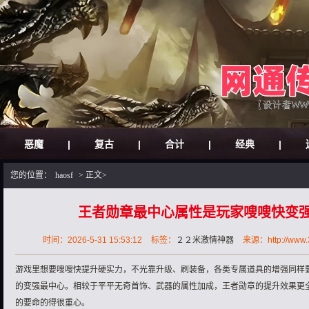
恶魔
|
复古
|
合计
|
经典
|
您的位置：
haosf
> 正文>
王者勋章最中心属性是玩家嗖嗖快变
时间：2026-5-31 15:53:12
标签：
２２米激情神器
来源：http://www.3
游戏里想要嗖嗖快提升硬实力，不光靠升级、刷装备，各类专属道具的‌增强同样
的变强最中心。相较于平平无奇首饰、武器的属性加成，王者勋章的提升效果更
的要命的得很重心。