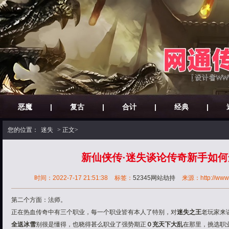
恶魔
|
复古
|
合计
|
经典
|
您的位置：
迷失
> 正文>
新仙侠传·迷失谈论传奇新手如
时间：2022-7-17 21:51:38
标签：
52345网站劫持
来源：http://www.3
第二个方面：法师。
正在热血传奇中有三个职业，每一个职业皆有本人了特别，对
迷失之王
老玩家来
全送冰雪
别很是懂得，也晓得甚么职业了强势期正
０充天下大乱
在那里，挑选职