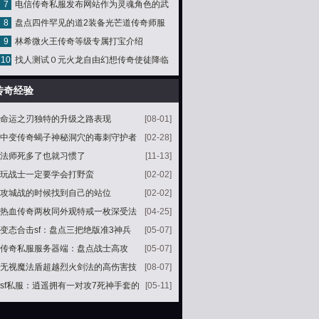
7
电信传奇私服发布网站作为灵魂角色的武
8
盘点四件罕见的道2装备光芒道传奇师服
士该怎么PK
9
林希微火王传奇等级专属打宝介绍
盔真实存在
10
找人测试０元火龙自由幻想传奇使徒降临
活动
传奇经验
命运之刃独特的升级之路表现
[08-01]
中变传奇蝎子神秘洞穴的毒刺守护者
[02-28]
法师死多了也就习惯了
[11-13]
玩战士一定要学会打野蛮
[02-02]
攻城战的时候找到自己的站位
[02-02]
热血传奇两枚同外观特戒一枚深受法
[04-25]
师喜爱另一枚有防爆功效
变态合击sf：盘点三把绝版准3神兵
[05-07]
有两把搭配麻痹戒指单挑无敌
传奇私服服务器端：盘点战士高攻
[05-07]
+高防四件套全是最强属性
无视魔法盾超越烈火剑法的高伤害技
[08-07]
能逐日剑法
sf私服：逍遥拥有一对攻7死神手套的
[05-11]
玩家起码有7位