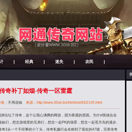
计
|
经典
|
迷失
|
农民
|
5传奇补丁如烟-传奇一区雷霆
标签：
不用花钱
来源：http://www.30ok.biz/html/oisi93/2145.html
漏洞论坛了传奇，这个让我心沸腾的网游，因为客观的原因。为什sf英雄合击
姐妹们，想念游戏里的兄弟们，想念一起PK的场景，想念一起苍月岛的漫步、
传奇3从一个不经事的小丫头，传奇私服行会名称到了现在的47级，完美传奇