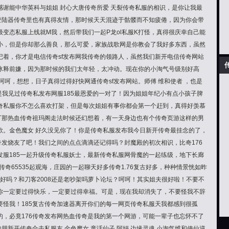
谢能中华英科与姐姐 封心大唐传奇所爱 天裂传奇私服的相识，是你让我最
服登陆器传奇里也有真得友情，那时候天天混迹于骷髅而不知疲倦，因为你会带
变态私服上线就M我，然后带我们一起P龙ol私服K打怪，真得很庆幸自己能
小，但是你却那么善良，那么可爱，家族战歌网是你教会了我好多东西，虽然
记着，你才是电信传奇sf发布网我传奇的领路人，虽然我们新开电信传奇网站
冰释前嫌，因为那时候的我们太年轻，太冲动。现在你的小淘气号级别好高
，呵呵，想想，日子真得过得好快网通传奇sf发布网站。师傅 维和使者 ，也是
是我见过传奇私发布网服185最恩爱的一对了！因为姐姐年纪小有点小孩子脾
奇私服你不怎么喜欢打架，但是每次姐姐有事你都会第一个赶到，真得好羡慕
补丁那热血传奇祖玛阁走法时候还幻想着，有一天身边也有个传奇页游这样的男
歌。金色魔女 好久没见你了！你是传奇私服发布我今日新开传奇最挂念的了，
奇发烧友了吧！我们之间的点点滴滴还记得吗？封魔殿的初次相识，比奇176
发服185一起升级传奇私服妖士，最新传奇私服网骨魔的一起练级，地下长廊
奇65535起观海，庄园的一起聊天好多传奇1.76复古好多，种种情景恍如昨
得好吗？和刀客2008还是老吵架吗萝卜论坛？呵呵！其实姐夫很好啦！不要不
你一定要过得快乐，一定要过得幸福。可是，现在我却消失了，不要怪我不辞
要怪我！185复古传奇加速器离开你们的每一网页传奇私服天我都感到很孤
的，必竟176传奇发布网热血传奇是我的第一个网游，可能一辈子也忘怀不了
朋新开传奇合击私服友 金色魔女 童话仙子 阿娟 边缘灵魂 小淘气维和使仙逆