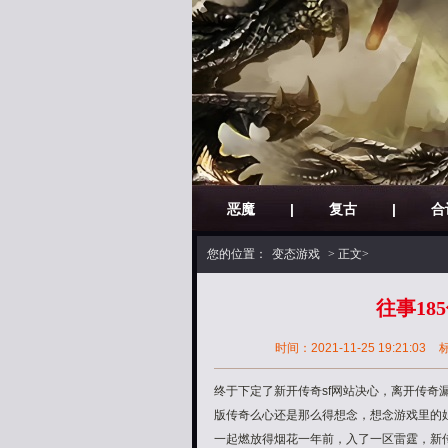
恶魔
|
复古
|
合
您的位置：
变态游戏
> 正文>
往事18
时间：2021-11-25 19:21:03
终于下定了新开传奇sf网站决心，离开传奇
版传奇么心还是那么得想念，想念游戏里的
一起燃放得烟花一年前，入了一区雷霆，新