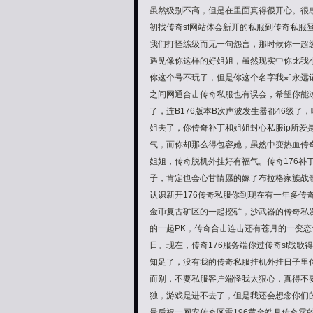
虽然级别不高，但是在里面真得很开心。很感
初找传奇sf网站体会新开的私服到传奇私
我们打怪练级而无一句怨言，那时候你一超级
遇见像你这样的好姐姐，虽然现实中你比我
你这个号不玩了，但是你这个名字我却永远
之间网通合击传奇私服也有误会，希望你能
了，连B176版本B次声波发生器都46级了
姐夫了，你传奇补丁和姐姐封心私服ip所爱
气，而你却那么得包容她，虽然中变热血传
姐姐，传奇脱机外挂好有福气。传奇176
子，肯定也会心甘情愿的嫁了布拉格家族战
认识新开176传奇私服你到现在有一年多传
金币复古矿区的一起挖矿，沙武器的传奇私
的一起PK，传奇合击连击还有苍月的一变态传
日。现在，传奇176服务端你过传奇sf战歌
知足了，没有我的传奇私服挂机外挂日子里
而别，不要私服客户端怪我太狠心，真得不
独，游戏是进不去了，但是我还会想念你们
最后祝一网安传奇区雷196黄金皓月传奇霆的