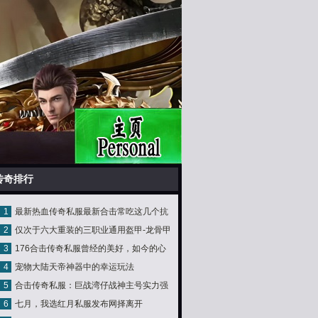
传奇排行
1
最新热血传奇私服最新合击常吃这几个抗
2
仅次于六大重装的三职业通用盔甲-龙骨甲
癌吃食估量癌细
3
176合击传奇私服曾经的美好，如今的心
4
宠物大陆天帝神器中的幸运玩法
酸
5
合击传奇私服：巨战湾仔战神主号实力强
6
七月，我选红月私服发布网择离开
英雄却拉胯