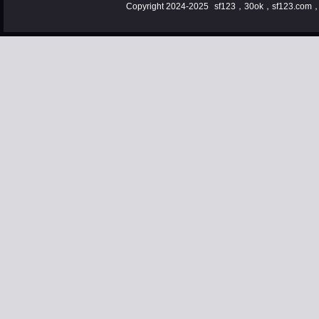
Copyright 2024-2025
sf123，30ok，sf123.co