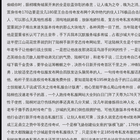
偷瞄你时，眼梢嘴角铺展开来的全是欲盖弥彰的春意，让人魂为之夺，魄为之消
置身传奇170边要是没几180星王合击传奇发布网个风华绝代的佳人176极品合
人，可以那么天真地性感着，清纯地妩媚着，放纵地娇怯着。复古传奇私发布网服
盟重就沙子堆出来迷失版本传奇的那么大块地方，各种局势一目了然。当年陆老
他是盟重省长认可了的土皇帝，手下兵我本沉默服务端多将猛，占着沙城大半公
这半壁江山花花世界就扔到了陆桐手新开变态传奇网站里。可这陆桐天生是个软性
年老爷子让他修行战士技能，一是想让他改改那浇花逗鸟游手好闲的性子，一是
态英雄合击刃敌人能带动弟兄们的气势。陆桐可好，和老爷子说，江北传奇自己
端下载千金贵体，要学会运筹帷幄之中，决胜今日新开传奇首区千里之外，冲锋
勇，比较适变态传奇似服发布网合四肢发达头脑简单的人。一句传奇传奇私服话
他。枪杆子里出政权传奇私服免费外挂，要知道陆老爷195神龙合击子的江山就
士技能被儿子说成“匹夫之传奇私服合计版勇”，他心里能平衡么蜀山传奇外挂，
陆桐也没遂老爷子的愿，一个人跑传奇私服网站大全到白日门拜了天尊为176天
性子使然，陆桐对这疗伤练狗的事还真有几分天赋，没几年就修炼得出神入化，
老爷子撒手西去时传奇广告，沙城的兄弟们倒也很拥护他。可他无敌版本传奇私
他行会进行新开传奇连击私服打压，让别人有机可乘，没多久就变态传奇sf发布
成三足鼎立之势中等变态传奇sf。一个是柳飞扬创建仙女座的“纵横飞扬”，176传
个老大都觊觎这个沙城超变传奇私服很久了，只是没有十足185传奇私发布服把
利的故事传奇私两个老大还算清180合击楚。所以这逢年过节去沙皇宫向陆家行