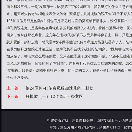
面上和和气气，一副“友谊第一，比赛第二”的和谐画面，背后里打的什么主意谁
来，超变迷失传奇陆桐也没表什么传奇sf安卓态，只是淡淡的说了句“君子不夺人
195旷世皓月只是他陆sifu桐也不是没见过世面的莫克纳萨肋排人，没必要摆
柳飞扬说这允儿是当年他在毒蛇山谷拾到的迷路的小姑娘，看她出落得标致，觉
回来，像妹妹那么疼着。这几年在“纵横飞扬”被不少兄弟捧得像公主一样，只是
惹人爱的一副好皮囊，总天堂sf发布网不能胡乱传奇私服万能登陆器许了人。陆
在尽力解释这姑娘还冰清玉洁，他柳飞扬不会找个破鞋给陆桐穿。 “既然柳老大有
如从命了。柳老大这么忍痛割爱，兄弟还能委屈了这小姑娘不成。” “还不见过陆
击允儿朱唇微启，轻轻的叫了声“陆哥”。声音有1.76英雄合击丝媚媚的沙哑。怎
洁”贴边。只是洁不洁陆桐看得并不重，他不爱的女人，她是不是处子身他都不
全心全意爱她。
上一篇：
给24区何·心传奇私服加速儿的一封信
下一篇：
枉恨歌（一）12传奇sf一条龙区
拒绝盗版游戏，注意自我保护，谨防受骗上当，适度游
注释：本站发布所有游戏信息，均来自互联网，如有