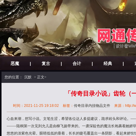
恶魔
|
复古
|
合计
|
经典
|
您的位置：
沉默
> 正文>
「传奇目录小说」齿轮（
时间：2021-11-25 19:18:02
标签：
传奇目录内挂物品文件
来源：http://w
心血来潮，想写小说。文笔生涩，希望各位达人多提建议，跪求砖头和评论。------冉冉传奇-----传
--------陆桐第一次见到允儿是由柳飞扬带来的。一袭深靛色的魔法长袍裹着她
悠悠的淡紫色光晕。眼睛低低的垂着，长长的睫毛覆盖出一条阴影，看起来娇怯