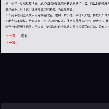
墙，小怪一眨眼就被清完，刷经验的速度比用别的武器快了一倍。而且他还能提
老少金币，对于我们这种打金法师来说，简直是神器。
上次我带着淀蓝法杖去赤月峡谷打宝，碰到一群小怪，我铺上火墙，再放几个冰
不老少装备材料。后来碰到一个玩法师的玩家，他用的是骨玉权杖，跟我PK，
他还一脸没胆子相信。所以说，淀蓝法杖自个儿认为是法师最猛的武器，没有之
上一篇：
魔杖
下一篇：