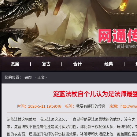
恶魔
|
复古
|
合计
|
经典
|
您的位置：
恶魔
> 正文>
淀蓝法杖自个儿认为是法师最
时间：2026-5-11 19:59:46
标签：
我要有胖妞的传奇
来源：http://www.
淀蓝法杖这把武器，我玩法师这么久，一直觉得他是法师最猛的的武器，没有之
来，淀蓝法杖不管是属性还是实打实好用性，都比骨玉权杖强太多，玩法师的，
他的攻击高，还能提升法师的群伤技能效果，冰咆哮和火墙配上他，覆盖面伤害