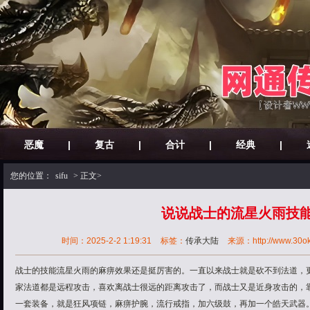
恶魔
|
复古
|
合计
|
经典
|
您的位置：
sifu
> 正文>
说说战士的流星火雨技
时间：2025-2-2 1:19:31
标签：
传承大陆
来源：http://www.30ok.b
战士的技能流星火雨的麻痹效果还是挺厉害的。一直以来战士就是砍不到法道，
家法道都是远程攻击，喜欢离战士很远的距离攻击了，而战士又是近身攻击的，
一套装备，就是狂风项链，麻痹护腕，流行戒指，加六级鼓，再加一个皓天武器