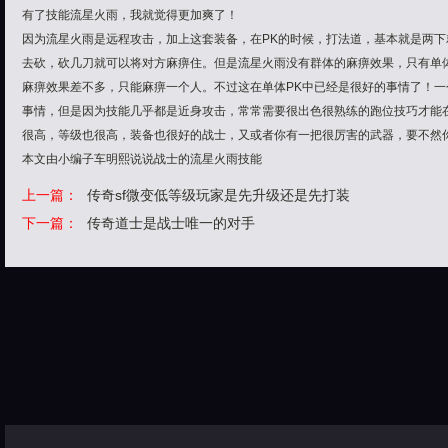
有了技能流星火雨，我就觉得更加爽了！
因为流星火雨是远程攻击，加上这套装备，在PK的时候，打法道，基本就是两
去砍，砍几刀就可以将对方麻痹住。但是流星火雨没有群体的麻痹效果，只有单
麻痹效果差不多，只能麻痹一个人。不过这在单体PK中已经是很好的事情了！
事情，但是因为技能几乎都是近身攻击，常常需要很出色很熟练的跑位技巧才能
很高，等级也很高，装备也很好的战士，又或者你有一把很厉害的武器，要不然
本文由小编子车明熙说说战士的流星火雨技能
上一篇：
传奇sf微变低等级玩家是先升级还是先打装
下一篇：
传奇道士是战士唯一的对手