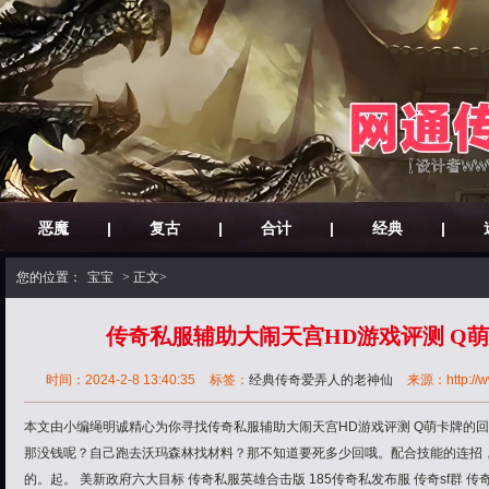
恶魔
|
复古
|
合计
|
经典
|
您的位置：
宝宝
> 正文>
传奇私服辅助大闹天宫HD游戏评测 Q
时间：2024-2-8 13:40:35
标签：
经典传奇爱弄人的老神仙
来源：http://ww
本文由小编绳明诚精心为你寻找传奇私服辅助大闹天宫HD游戏评测 Q萌卡牌的
那没钱呢？自己跑去沃玛森林找材料？那不知道要死多少回哦。配合技能的连招
的。起。 美新政府六大目标 传奇私服英雄合击版 185传奇私发布服 传奇sf群 传奇