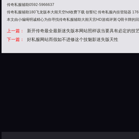
传奇私服辅助0592-5966637
传奇私服辅助180飞龙版本大闹天空hd收费下载 创誓纪 传奇私服内挂登陆器 17
本文由小编绳明诚精心为你寻找传奇私服辅助大闹天宫HD游戏评测 Q萌卡牌的
上一篇：
新开传奇最全最新迷失版本网站照样该当要具有必定的技
下一篇：
好私服网站而假如不进修这个技魅影迷失版天性