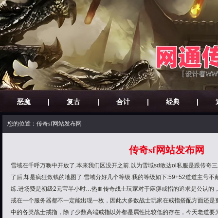
恶魔
|
复古
|
合计
|
经典
|
您的位置：传奇sf网站发布网
传奇sf网站发布网
雪域在千呼万唤中开放了.本来我们区没开之前.以为雪域sd敢达ol私服是跟传奇
了后,却是疯狂敛钱的地图了.雪域分好几个等级.我的等级如下:59+52道道主号不
练.进场费是初级2元宝半小时…热血传奇战士玩家对于麻痹戒指的追求是公认的
戒在一个服务器都不一定能出现一枚，因此大多数战士玩家在戒指搭配方面还是
中的各类战士戒指，除了少数高端戒指以外都是属性比较低的存在，今天老道要