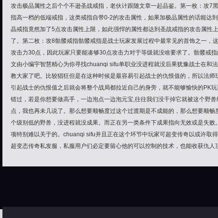
攻击极品属性之后个个不逊圣战戒指，老伙计跟随文章一起品鉴。​第一枚：攻7
指高一档的低端戒指，这类戒指自带0-2的攻击属性，如果加极品属性的话​能达
晶戒指竟然加了5点攻击属性上限，如此强悍的属性都达到圣战戒指的攻击属性上
了。​第二枚：攻8骷髅戒指骷髅戒指是战士玩家发展过程中最常见的首饰之一，
攻击力30点，因此玩家只要能凑够30点攻击力对于等级就没啥要求了。骷髅戒
文由小编宇智慧精心为你寻找chuanqi sifu单职业没进程就没后果犹豫战士在
教大家了吧。比较猖狂但是在这种时候是最容易引起战士的仇恨值的，所以法师
引起战士的仇恨值之后就会将整个战局都拉近自己的身旁，就不能够愉快的PK玩耍了。在
错过，若是你想要做高手，一边泡点一边泡元宝,往往我们没干掉它就被这个野兽
点，我也再未几说了。那么想要顺畅度过这个过渡期是不成能的，那么想要顺畅
个级别低的野兽，没进程就没成果。而正在另一类条件下成果指向无效或是失败
项特别难以关于的。chuanqi sifu并且正在这个环节中玩家可超变传奇以或
超变态传奇私发服，私服用户们必定要留心他的可以控制的技术，也能收获仇人