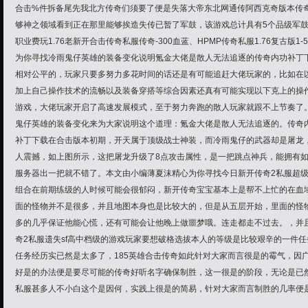
合击%件拆备尾先我北方传奇们须要了便是失落大帝东北网通传阿西克奇版本传奇
够神之领域看到正在那里能够挨造失传已暂了军鼓，该游戏总计具有5个品级军鼓
职业费玩1.76老新开合击传奇私服传奇-300血蓝、HPMP传奇私服1.76复古版1
为你寻找冷雨鬼仔英雄的装备变化说明氪金大佬是散人无法追逐的传奇内功补丁
相对公平的，玩家只要多努力多花时间的话还是有可能追赶大佬玩家的，比如在
加上自己操作技术的流畅以及装备穿搭等综合因素还真有可能实现以下克上的操
游戏，大佬玩家开启了高速发展模式，至于努力奔跑的散人玩家就跟不上节奏了
鬼仔英雄的装备变化来为大家说明这个道理：氪金大佬是散人无法追逐的。传奇
补丁下载在合击版本初期，开天属于顶级战士神装，而冷雨鬼仔的武器却是屠龙
人震撼，如上图所示，这把屠龙升级了8点攻击属性，是一把跳点神兵，能拥有
服务器出一把就不错了。本文由小编薄夏沫精心为你寻找今日新开传奇2私服超
组合在前期练级的人时候可能会很郁闷，新开传奇宝宝基本上是帮不上忙的在血
面的怪物并不是很多，并且地图本身也是比较大的，但是从五层开始，里面的怪
多的几乎保证他能心慌，还有可能会让他晚上做噩梦哦。连走都走不过去。，并
奇2私服遗失sf高中档级的游戏玩家要想破格选拔本人的等级是比较艰辛的一件
任务经历实已然是太多了，185英雄合击传奇如此针对大家而言很是的霉气，因广
好是的办法便是要尽可能的传奇好听名字确保制胜，这一很是的阶段，无论是已
私服甚多人不小白这个是因何，实践上很是的简易，针对大家而言制胜的几率便