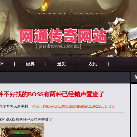
计
|
经典
|
迷失
|
农民
|
种不好找的BOSS有两种已经销声匿迹了
血传奇怎么新手村
来源：http://www.30ok.biz/html/alxq19/22861.html
的BOSS有两种已经销声匿迹了