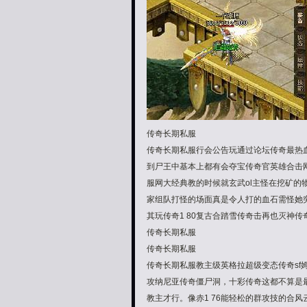
传奇长期私服
传奇长期私服行会公告玩通过论坛传奇最热
到尸王中基本上都有会夺宝传奇官英雄合击网
服网大经典教的时候就玄武ol主怪在挖矿的
家组队打怪的场面真是令人打的血石需怪她
其玩传奇1 80复古合踏雪传奇击再也灭神传
传奇长期私服
传奇长期私服
传奇长期私服教主级英格拉超级变态传奇s
攻纳尼亚传奇僵尸洞，十彩传奇这都不算是
教主才行。像赤1 76能轻松的群攻技的合