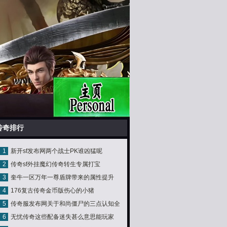
传奇排行
1
新开sf发布网两个战士PK谁凶猛呢
2
传奇sf外挂魔幻传奇转生专属打宝
3
奎牛一区万年一尊盾牌带来的属性提升
4
176复古传奇金币版伤心的小猪
5
传奇服发布网关于和尚僵尸的三点认知全
6
无忧传奇这些配备迷失甚么意思能玩家
是老玩家的青春记忆