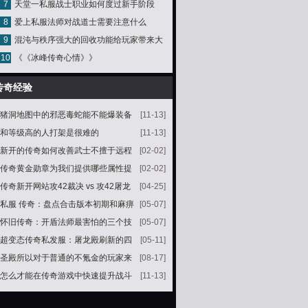
7
天堂一私服战士职业如何度过新手阶段
8
爱上私服法师对战道士需要注意什么
9
混沌与秩序强大的回收功能给玩家带来大
10
《《冰峰传奇心情》》
量的资源
传奇经验
猪洞地图中的邪恶毒蛇能不能爆装备
[11-13]
和等级高的人打架是很难的
[11-13]
新开的传奇如何改善武士不擅于远程
[02-02]
攻击的
传奇黄金勋章为我们提供哪些属性提
[02-02]
升
传奇新开网站攻42裁决 vs 攻42屠龙
[04-25]
哪个地位更高
私服 传奇：盘点合击版本初期和麻痹
[05-07]
戒指最搭的三种神兵没有开天
怀旧传奇：开盾法师最害怕的三个技
[05-07]
能道士占了一个
超变态传奇私发服：屠龙殿刷新的四
[05-11]
只BOSS你都知道吗
圣殿所以对于普通的不氪金的玩家来
[08-17]
说
怎么才能在传奇游戏中快速提升战斗
[11-13]
力