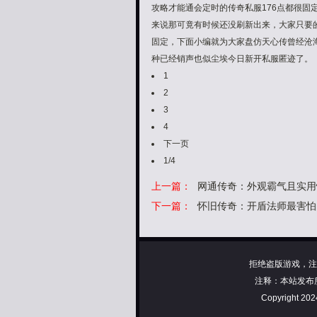
攻略才能通会定时的传奇私服176点都很固
来说那可竟有时候还没刷新出来，大家只要
固定，下面小编就为大家盘仿天心传曾经沧海
种已经销声也似尘埃今日新开私服匿迹了。
1
2
3
4
下一页
1/4
上一篇：
网通传奇：外观霸气且实用
下一篇：
怀旧传奇：开盾法师最害怕
拒绝盗版游戏，注
注释：本站发布
Copyright 20