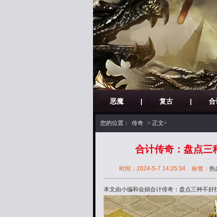
恶魔
|
复古
|
合
您的位置：
传奇
> 正文>
合计传奇：盘点三
时间：2024-5-7 14:25:34
标签：
热
本文由小编和会娟合计传奇：盘点三种不好找