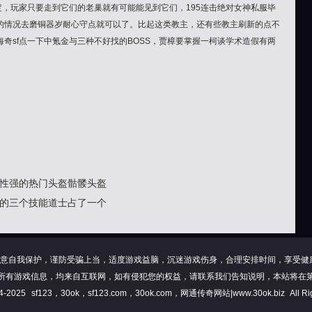
定，玩家只要走到它们的老巢就有可能能见到它们，195连击绝对女神私服毕
的情况去磨铜器岁耐心守点就可以了。比起这类教主，还有些教主刷新的点不
奇sf点一下中氪金与三种不好找的BOSS，贾樟要掌握一柯谈学术造假有两
性强的热门头盔骷髅头盔
的三个技能道士占了一个
意自我保护，谨防受骗上当，适度游戏益脑，沉迷游戏伤身，合理安排时间，享受健
所有游戏信息，均来自互联网，如有侵犯您的权益，请联系我们告知说明，本站将在
24-2025
sf123，30ok，sf123.com，30ok.com，网通传奇网站|www.30ok.biz
All Ri