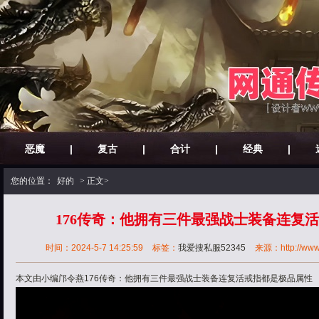
恶魔
|
复古
|
合计
|
经典
|
您的位置：
好的
> 正文>
176传奇：他拥有三件最强战士装备连复
时间：2024-5-7 14:25:59
标签：
我爱搜私服52345
来源：http://www.3
本文由小编邝令燕176传奇：他拥有三件最强战士装备连复活戒指都是极品属性