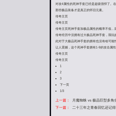
对攻4属性的死神手套已经是超级强悍了。
那些极品装备才是真正的怀旧元素。
传奇主页
传奇主页
传奇主页死神手套加极品属性的概率不低，
传奇经历中没拥有过大极品死神手套，我玩
此对于大极品死神手套的拥有也没有啥可能
让人震撼，这个死神手套拥有1-9的攻击属
传奇主页
传奇主页
1
2
3
下一页
1/3
上一篇：
月魔蜘蛛 vs 极品巨型多
下一篇：
二十三年之青春回忆还记得