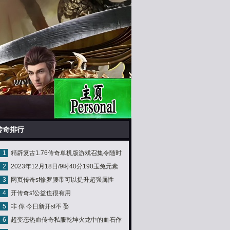
传奇排行
1
精辟复古1.76传奇单机版游戏召集令随时
2
2023年12月18日/9时40分190玉兔元素
随地肆意畅爽PK
3
网页传奇sf修罗腰带可以提升超强属性
4
开传奇sf公益也很有用
5
非 你 今日新开sf不 娶
6
超变态热血传奇私服乾坤火龙中的血石作