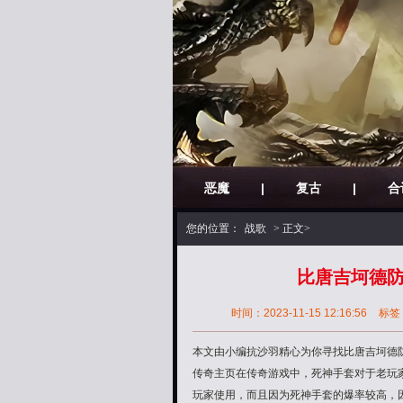
恶魔
|
复古
|
合
您的位置：
战歌
> 正文>
比唐吉坷德防
时间：2023-11-15 12:16:56
标签
本文由小编抗沙羽精心为你寻找比唐吉坷德防
传奇主页在传奇游戏中，死神手套对于老玩家
玩家使用，而且因为死神手套的爆率较高，