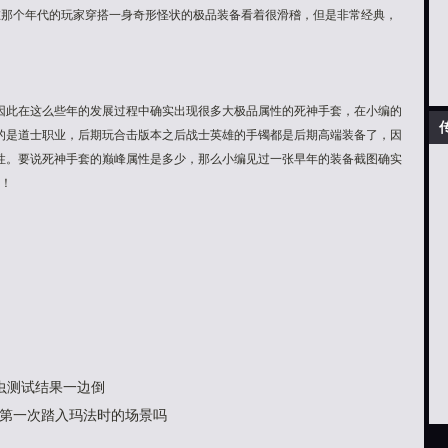
在那个年代的玩家穿搭一身奇形怪状的极品装备看着很滑稽，但是非常经典，
因此在这么些年的发展过程中确实出现很多大极品属性的死神手套，在小编的
的是道士职业，后期玩合击版本之后战士英雄的手镯都是后期高端装备了，因
性。要说死神手套的巅峰属性是多少，那么小编见过一张早年的装备截图确实
性！
角虫测试结果一边倒
第一次踏入玛法时的场景吗