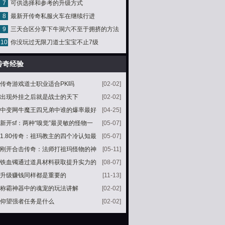
7
可供选择和参考的升级方式
用
8
最新开传奇私服火车在继续行进
9
三天合区分享下牛洞六不至于拥挤的方法
10
你没玩过无限刀道士宝宝不止7级
传奇经验
传奇游戏道士职业适合PK吗
[02-02]
出现外挂之后就是战士的天下
[02-02]
中变网牛魔王四兄弟中谁的爆率最好
[04-25]
新开sf：两种“嗅觉”最灵敏的怪物一
[05-07]
种名气大另一种人人怕
1.80传奇：祖玛教主的四个冷认知最
[05-07]
后一点极少老玩家才记得
刚开合击传奇：法师打祖玛怪物的神
[05-11]
技圣言术
铁血镯通过道具材料获取提升实力的
[08-07]
必备之物
升级赚钱同样都是重要的
[11-13]
称霸神器中的魂宠的玩法讲解
[02-02]
仰望强者任务是什么
[02-02]