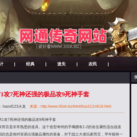
计
|
经典
|
迷失
|
农民
|
1攻7死神还强的极品攻9死神手套
：
haosf123火龙
来源：http://www.30ok.biz/html/lioa31/14618.html
1攻7死神还强的极品攻9死神手套
而言是非常熟悉的道具。这个造型奇特的手镯拥有1-2的攻击属性适合战道
因此也是相对容易出现极品属性的装备，对于战士大佬玩家而言，早年能有一