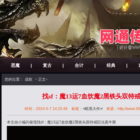
恶魔
|
复古
|
合计
|
经典
|
您的位置：
战歌
> 正文>
找sf：魔13运7血饮魔2黑铁头双特
时间：2024-5-7 14:25:48
标签：
≮暗黑大作≯
来源：http://www.30ok
本文由小编闪俊瑶找sf：魔13运7血饮魔2黑铁头双特戒巨法真牛掰