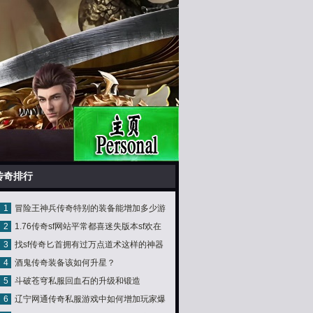
传奇排行
1
冒险王神兵传奇特别的装备能增加多少游
2
1.76传奇sf网站平常都喜迷失版本sf欢在
戏属性
3
找sf传奇匕首拥有过万点道术这样的神器
一同PK应战
4
酒鬼传奇装备该如何升星？
在好玩的确生存
5
斗破苍穹私服回血石的升级和锻造
6
辽宁网通传奇私服游戏中如何增加玩家爆