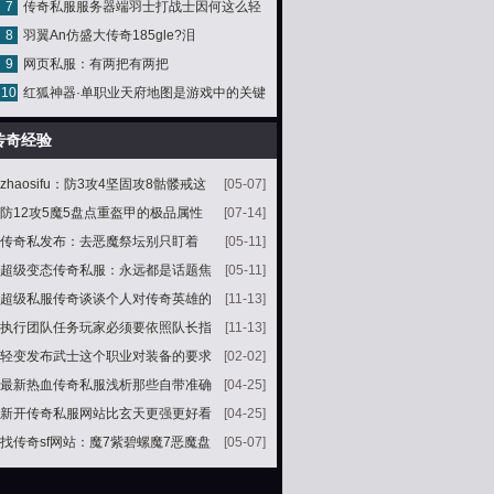
7
传奇私服服务器端羽士打战士因何这么轻
率
8
羽翼An仿盛大传奇185gle?泪
巧
9
网页私服：有两把有两把
10
红狐神器·单职业天府地图是游戏中的关键
地点
传奇经验
zhaosifu：防3攻4坚固攻8骷髅戒这
[05-07]
四件装备强到离谱
防12攻5魔5盘点重盔甲的极品属性
[07-14]
之最
传奇私发布：去恶魔祭坛别只盯着
[05-11]
BOSS这三种怪物千万不要错过
超级变态传奇私服：永远都是话题焦
[05-11]
点的法师奇特神兵血饮
超级私服传奇谈谈个人对传奇英雄的
[11-13]
看法
执行团队任务玩家必须要依照队长指
[11-13]
示
轻变发布武士这个职业对装备的要求
[02-02]
高
最新热血传奇私服浅析那些自带准确
[04-25]
属性武器的三个共同点
新开传奇私服网站比玄天更强更好看
[04-25]
的限量版道士神兵青龙刺
找传奇sf网站：魔7紫碧螺魔7恶魔盘
[05-07]
点六件大极品法师装备