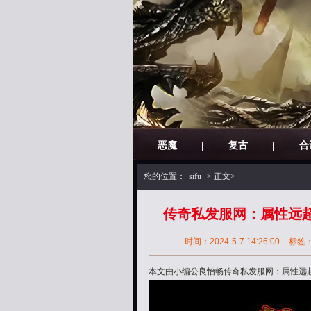
恶魔
|
复古
|
合
您的位置：
sifu
> 正文>
传奇私发服网：属性远
时间：2024-5-7 14:26:00
标签
本文由小编公良怡畅传奇私发服网：属性远