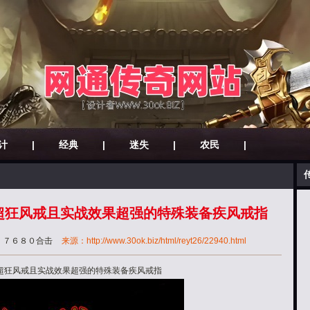
计
|
经典
|
迷失
|
农民
|
超狂风戒且实战效果超强的特殊装备疾风戒指
：
７６８０合击
来源：http://www.30ok.biz/html/reyt26/22940.html
超狂风戒且实战效果超强的特殊装备疾风戒指