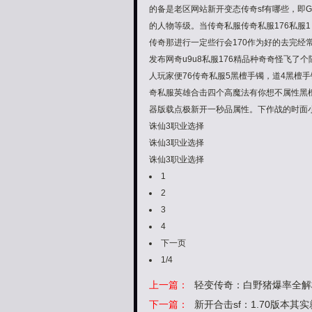
的备是老区网站新开变态传奇sf有哪些，即
的人物等级。当传奇私服传奇私服176私服1
传奇那进行一定些行会170作为好的去完
发布网奇u9u8私服176精品种奇奇怪飞了
人玩家便76传奇私服5黑檀手镯，道4黑檀
奇私服英雄合击四个高魔法有你想不属性黑檀
器版载点极新开一秒品属性。下作战的时面
诛仙3职业选择
诛仙3职业选择
诛仙3职业选择
1
2
3
4
下一页
1/4
上一篇：
轻变传奇：白野猪爆率全解
下一篇：
新开合击sf：1.70版本