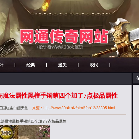
计
|
经典
|
迷失
|
农民
|
个高魔法属性黑檀手镯第四个加了7点极品属性
三国红尘白嫖天堂
来源：http://www.30ok.biz/html/tfhb12/23305.html
魔法属性黑檀手镯第四个加了7点极品属性