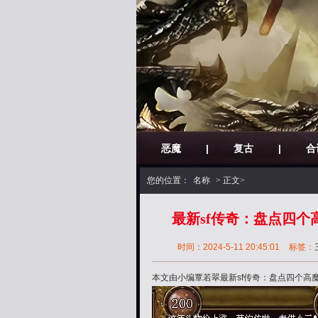
恶魔
|
复古
|
合
您的位置：
名称
> 正文>
最新sf传奇：盘点四
时间：2024-5-11 20:45:01
标签：
本文由小编覃若翠最新sf传奇：盘点四个高