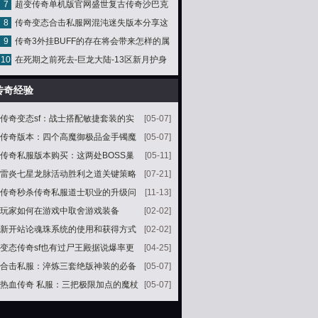
7
超变传奇单机版官网盛世复古传奇沙巴克
的玩游戏呢？
8
传奇变态合击私服网混沌迷失版本分享这
炼武器技巧
9
传奇3外挂BUFF的存在将会带来怎样的属
个游戏的优势
10
在死期之前死去-巨龙大陆-13区新月护身
性增幅
被爆事件(3)
传奇经验
传奇变态sf：战士搭配敏捷套装的实
[05-07]
战效果如何有哪些注意事项
传奇版本：四个高魔御极品金手镯魔
[05-07]
御6攻3最震撼
传奇私服版本购买：这两处BOSS巢
[05-11]
穴都刷新两只教主你还记得吗
雷炎七星龙脉活动胜利之道关键策略
[07-21]
传奇秒杀传奇私服道士职业的升级问
[11-13]
题
玩家如何在游戏中取舍游戏装备
[02-02]
新开站论魂珠系统的使用和获得方式
[02-02]
变态传奇sf也有过尸王殿据说爆率更
[04-25]
高
合击私服：淬炼三套绝版神装的必备
[05-07]
道具火云石
热血传奇 私服：三把极限加点的魔杖
[05-07]
一把强悍一把尴尬一把可惜