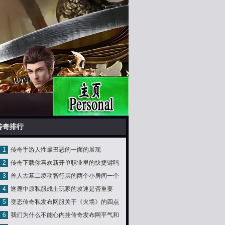
传奇排行
1
传奇手游人性最丑恶的一面的展现
2
传奇下载你喜欢新开单职业里的快捷键吗
3
兽人古墓二凌动智行层的两个小房间一个
4
逐鹿中原私服战士玩家的攻速是否重要
可惜另一个很重要
5
变态传奇私发布网服关于《火墙》的四点
6
我们为什么不能心内挂传奇发布网平气和
认知你是否都知道呢