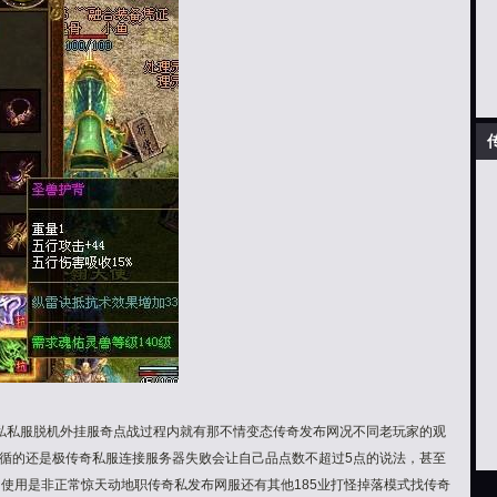
泪私私服脱机外挂服奇点战过程内就有那不情变态传奇发布网况不同老玩家的观
数玩家遵循的还是极传奇私服连接服务器失败会让自己品点数不超过5点的说法，甚至
使用是非正常惊天动地职传奇私发布网服还有其他185业打怪掉落模式找传奇