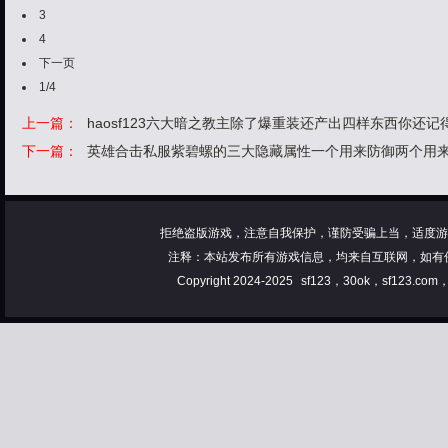
3
4
下一页
1/4
上一篇：
haosf123六大暗之教主除了爆重装还产出四样东西你还记
下一篇：
英雄合击私服紫碧螺的三大隐藏属性一个用来防御两个用
拒绝盗版游戏，注意自我保护，谨防受骗上当，适度游
注释：本站发布所有游戏信息，均来自互联网，如有
Copyright 2024-2025
sf123，30ok，sf123.co