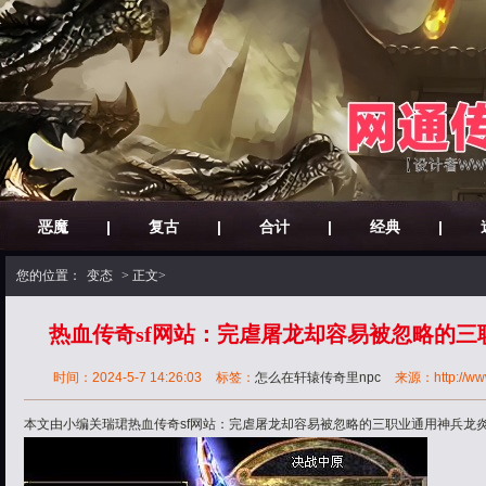
恶魔
|
复古
|
合计
|
经典
|
您的位置：
变态
> 正文>
热血传奇sf网站：完虐屠龙却容易被忽略的
时间：2024-5-7 14:26:03
标签：
怎么在轩辕传奇里npc
来源：http://www
本文由小编关瑞珺热血传奇sf网站：完虐屠龙却容易被忽略的三职业通用神兵龙