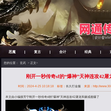
恶魔
|
复古
|
合计
|
经典
|
您的位置：
玄武
> 正文>
刚开一秒传奇sf的“爆神”天神连攻42
时间：2024-4-25 10:18:18
标签：
长久打金服
来源：http://www.30o
本文由小编接芳宁刚开一秒传奇sf的“爆神”天神连攻42屠龙和麻戒都爆了